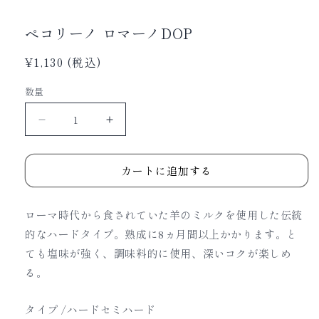
ペコリーノ ロマーノDOP
通
¥1,130 (税込)
常
数量
価
格
ペ
ペ
コ
コ
リ
リ
カートに追加する
ー
ー
ノ
ノ
ローマ時代から食されていた羊のミルクを使用した伝統
ロ
ロ
的なハードタイプ。熟成に8ヵ月間以上かかります。と
マ
マ
ても塩味が強く、調味料的に使用、深いコクが楽しめ
ー
ー
る。
ノ
ノ
DOP
DOP
タイプ /
ハードセミハード
の
の