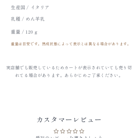
数
数
生産国 / イタリア
量
量
乳種 / めん羊乳
を
を
減
増
重量 /
120 g
ら
や
重量は目安です。熟成状態によって表示とは異なる場合があります。
す
す
実店舗でも販売しているためカートが表示されていても売り切
れてる場合があります。あらかじめご了承ください。
カスタマーレビュー
最初のレビューを書きましょう