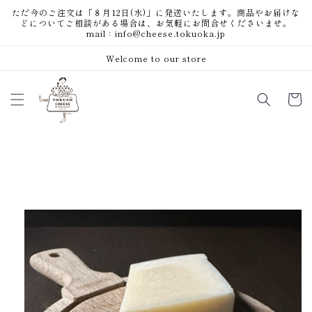
コンテ
ただ今のご注文は「８月12日(水)」に発送いたします。商品やお届けな
ンツに
どについてご相談がある場合は、お気軽にお問合せくださいませ。
進む
mail：info@cheese.tokuoka.jp
Welcome to our store
カ
ー
ト
商品情
報にス
キップ