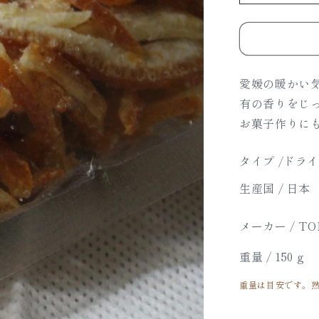
夏
柑
ス
テ
愛媛の暖かい
ィ
有の香りをじ
ッ
お菓子作りに
ク
の
タイプ /
ドライ
数
量
生産国 / 日本
を
減
メーカー / TO
ら
す
重量 /
150 g
重量は目安です。