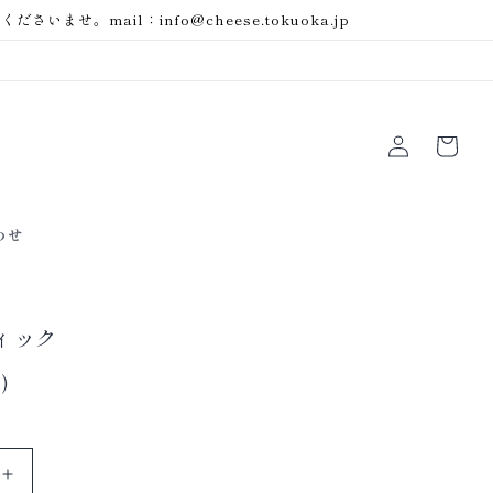
mail：info@cheese.tokuoka.jp
ロ
カ
グ
ー
イ
ト
ン
わせ
ィック
)
甘