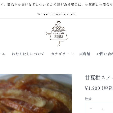
。商品やお届けなどについてご相談がある場合は、お気軽にお問合せくださいませ。
Welcome to our store
ーム
わたしたちについて
カテゴリー
実店舗
お問い合
甘夏柑ステ
通
¥1,200 (税込
常
数量
価
格
甘