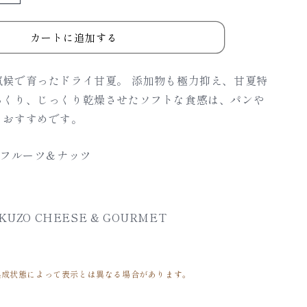
夏
柑
カートに追加する
ス
テ
気候で育ったドライ甘夏。 添加物も極力抑え、甘夏特
ィ
っくり、じっくり乾燥させたソフトな食感は、パンや
ッ
もおすすめです。
ク
の
フルーツ＆ナッツ
数
量
を
増
KUZO CHEESE & GOURMET
や
す
熟成状態によって表示とは異なる場合があります。