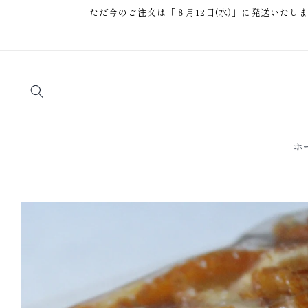
コンテ
ただ今のご注文は「８月12日(水)」に発送いたします
ンツに
進む
ホ
商品情
報にス
キップ