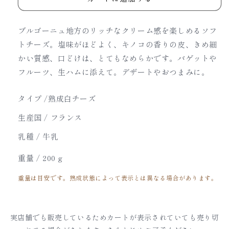
ド
ド
ブ
ブ
ブルゴーニュ地方のリッチなクリーム感を楽しめるソフ
ル
ル
トチーズ。塩味がほどよく、キノコの香りの皮、きめ細
ゴ
ゴ
かい質感、口どけは、とてもなめらかです。バゲットや
ー
ー
フルーツ、生ハムに添えて。デザートやおつまみに。
ニ
ニ
ュ
ュ
タイプ /
熟成白チーズ
の
の
数
数
生産国 / フランス
量
量
乳種 / 牛乳
を
を
減
増
重量 /
200 g
ら
や
重量は目安です。熟成状態によって表示とは異なる場合があります。
す
す
実店舗でも販売しているためカートが表示されていても売り切