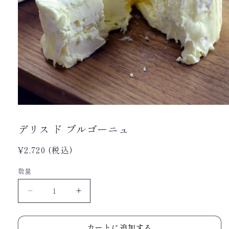
デリス ド ブルゴーニュ
通
¥2,720 (税込)
常
数量
価
格
デ
デ
リ
リ
ス
ス
カートに追加する