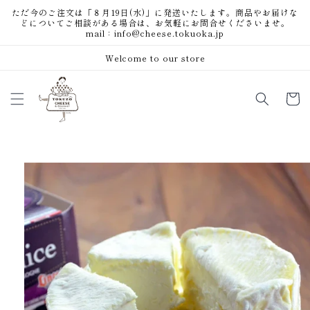
コンテ
ただ今のご注文は「８月19日(水)」に発送いたします。商品やお届けな
ンツに
どについてご相談がある場合は、お気軽にお問合せくださいませ。
進む
mail：info@cheese.tokuoka.jp
Welcome to our store
カ
ー
ト
商品情
報にス
キップ