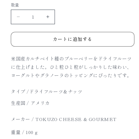
数量
価
格
USA
USA
ド
ド
ラ
ラ
カートに追加する
イ
イ
ブ
ブ
米国産カルチベイト種のブルーベリーをドライフルーツ
ル
ル
に仕上げました。ひと粒ひと粒がしっかりした味わい、
ー
ー
ヨーグルトやグラノーラのトッピングにぴったりです。
ベ
ベ
リ
リ
タイプ /
ドライフルーツ＆ナッツ
ー
ー
カ
カ
生産国 / アメリカ
ル
ル
チ
チ
メーカー / TOKUZO CHEESE & GOURMET
ベ
ベ
重量 /
100 g
イ
イ