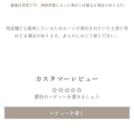
ト
ト
重量は目安です。熟成状態によって表示とは異なる場合があります。
の
の
数
数
量
量
実店舗でも販売しているためカートが表示されていても売り切
を
を
れてる場合があります。あらかじめご了承ください。
減
増
ら
や
す
す
カスタマーレビュー
最初のレビューを書きましょう
レビューを書く