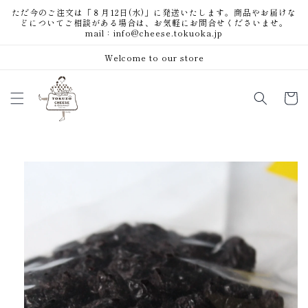
コンテ
ただ今のご注文は「８月12日(水)」に発送いたします。商品やお届けな
ンツに
どについてご相談がある場合は、お気軽にお問合せくださいませ。
進む
mail：info@cheese.tokuoka.jp
Welcome to our store
カ
ー
ト
商品情
報にス
キップ