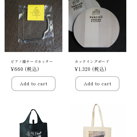
t
i
o
n
:
ピアノ線チーズカッター
カッテイングボード
Regular
¥660 (税込)
Regular
¥1,320 (税込)
price
price
Add to cart
Add to cart