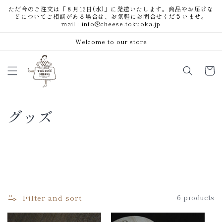
Skip to
ただ今のご注文は「８月12日(水)」に発送いたします。商品やお届けな
content
どについてご相談がある場合は、お気軽にお問合せくださいませ。
mail：info@cheese.tokuoka.jp
Welcome to our store
Cart
C
グッズ
o
l
l
e
Filter and sort
6 products
c